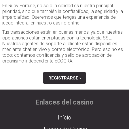
En Ruby Fortune, no solo la calidad es nuestra principal
prioridad, sino que también la confiabilidad, la seguridad y la
imparcialidad. Queremos que tengas una experiencia de
juego integral en nuestro casino online.
Tus transacciones están en buenas manos, ya que nuestras
operaciones están encriptadas con la tecnología SSL.
Nuestros agentes de soporte al cliente están disponibles
mediante chat en vivo y correo electrónico. Pero eso no es
todo: contamos con licencia y sello de aprobación del
organismo independiente eCOGRA.
REGISTRARSE ›
Enlaces del casino
Início
Juegos de Casino