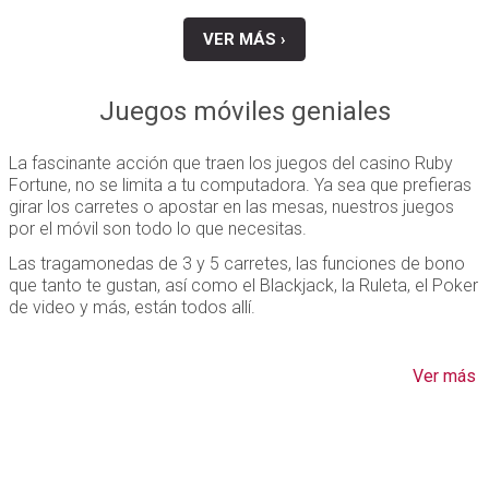
VER MÁS ›
Juegos móviles geniales
La fascinante acción que traen los juegos del casino Ruby
Fortune, no se limita a tu computadora. Ya sea que prefieras
girar los carretes o apostar en las mesas, nuestros juegos
por el móvil son todo lo que necesitas.
Las tragamonedas de 3 y 5 carretes, las funciones de bono
que tanto te gustan, así como el Blackjack, la Ruleta, el Poker
de video y más, están todos allí.
Ver más