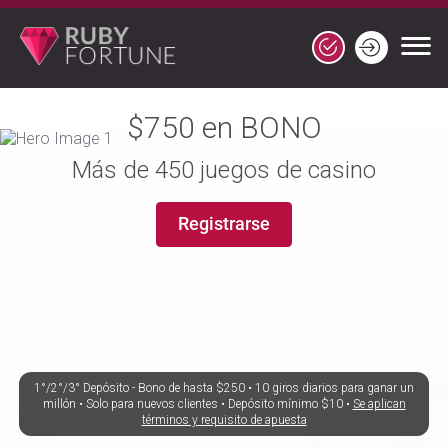
$750
en BONO
Más de 450 juegos de casino
Registrarse
1°/2°/3° Depósito - Bono de hasta $250 • 10 giros diarios para ganar un
millón • Solo para nuevos clientes • Depósito mínimo $10 •
Se aplican
términos y requisito de apuesta