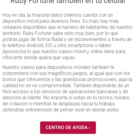
Ruby Fortune también en tu celular
Hoy en día, la mayoría delos chilenos cuenta con un
dispositivo móvil para diversos fines. Es más, hay más
celulares disponibles que el número de habitantes de nuestro
territorio. Ruby Fortune sabe esto muy bien, por lo que
podrás jugar de forma fluida y sin inconvenientes a través de
tu teléfono Android, iOS u otro smartphone o tablet.
Aprovecha lo que nuestro casino móvil y online tiene para
ofrecerte donde quiera que vayas.
Nuestro casino para dispositivos móviles también te
sorprenderá con sus magníficos juegos, al igual que con los
bonos que ofrecemos y las grandiosas promociones; aquí la
calidad no se ve comprometida. También dispondrás de un
fácil acceso a tus servicios de operaciones bancarias y de
atención al cliente. No importa si estás en tu recreo, horario
de colación o mientras te desplazas hacia tu trabajo,
obtendrás entretención de primer nivel en donde estés.
CENTRO DE AYUDA ›