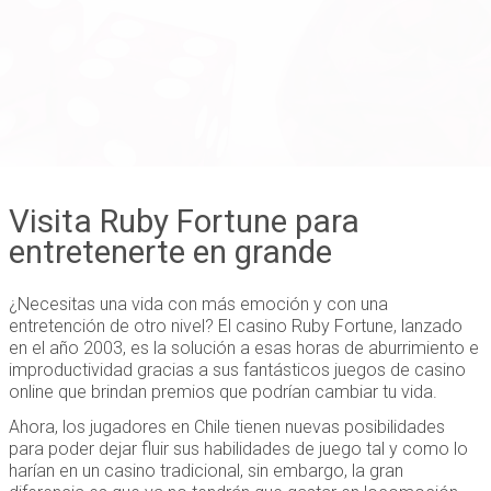
Visita Ruby Fortune para
entretenerte en grande
¿Necesitas una vida con más emoción y con una
entretención de otro nivel? El casino Ruby Fortune, lanzado
en el año 2003, es la solución a esas horas de aburrimiento e
improductividad gracias a sus fantásticos juegos de casino
online que brindan premios que podrían cambiar tu vida.
Ahora, los jugadores en Chile tienen nuevas posibilidades
para poder dejar fluir sus habilidades de juego tal y como lo
harían en un casino tradicional, sin embargo, la gran